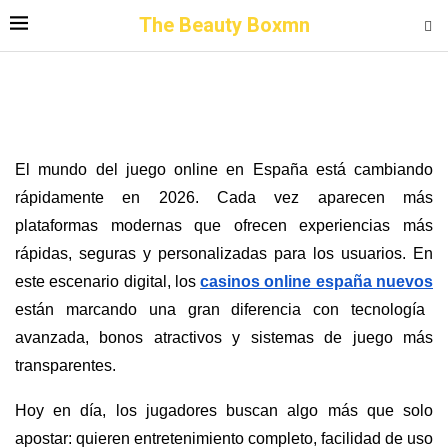
The Beauty Boxmn
El mundo del juego online en España está cambiando
rápidamente en 2026. Cada vez aparecen más
plataformas modernas que ofrecen experiencias más
rápidas, seguras y personalizadas para los usuarios. En
este escenario digital, los
casinos online españa nuevos
están marcando una gran diferencia con tecnología
avanzada, bonos atractivos y sistemas de juego más
transparentes.
Hoy en día, los jugadores buscan algo más que solo
apostar: quieren entretenimiento completo, facilidad de uso