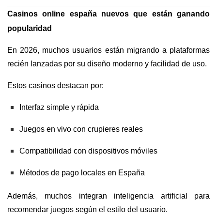
Casinos online españa nuevos que están ganando
popularidad
En 2026, muchos usuarios están migrando a plataformas
recién lanzadas por su diseño moderno y facilidad de uso.
Estos casinos destacan por:
Interfaz simple y rápida
Juegos en vivo con crupieres reales
Compatibilidad con dispositivos móviles
Métodos de pago locales en España
Además, muchos integran inteligencia artificial para
recomendar juegos según el estilo del usuario.