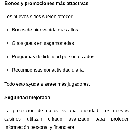
Bonos y promociones más atractivas
Los nuevos sitios suelen ofrecer:
Bonos de bienvenida más altos
Giros gratis en tragamonedas
Programas de fidelidad personalizados
Recompensas por actividad diaria
Todo esto ayuda a atraer más jugadores.
Seguridad mejorada
La protección de datos es una prioridad. Los nuevos
casinos utilizan cifrado avanzado para proteger
información personal y financiera.