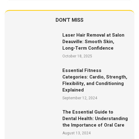
DON'T MISS
Laser Hair Removal at Salon
Deauville: Smooth Skin,
Long-Term Confidence
October 18, 2025
Essential Fitness
Categories: Cardio, Strength,
Flexibility, and Conditioning
Explained
September 12, 2024
The Essential Guide to
Dental Health: Understanding
the Importance of Oral Care
August 13, 2024