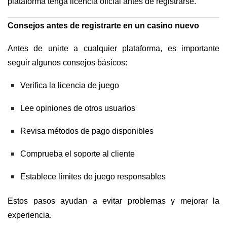
plataforma tenga licencia oficial antes de registrarse.
Consejos antes de registrarte en un casino nuevo
Antes de unirte a cualquier plataforma, es importante
seguir algunos consejos básicos:
Verifica la licencia de juego
Lee opiniones de otros usuarios
Revisa métodos de pago disponibles
Comprueba el soporte al cliente
Establece límites de juego responsables
Estos pasos ayudan a evitar problemas y mejorar la
experiencia.